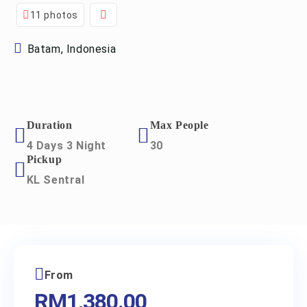
11 photos
Batam, Indonesia
Duration
Max People
4 Days 3 Night
30
Pickup
KL Sentral
From
RM
1,380.00