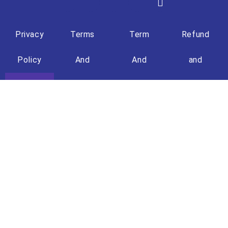
Privacy
Terms
Term
Refund
Policy
And
And
and
Condition
Condition
Returns
(Travel)
Policy
+603 - 8861 8722
+6013 - 609 7150
info@minhakimtravels.com
Ayer@8, LOT D-G-5,