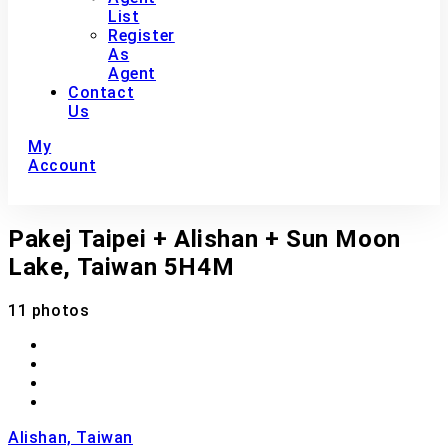
List
Register
As
Agent
Contact
Us
My
Account
Pakej Taipei + Alishan + Sun Moon
Lake, Taiwan 5H4M
11 photos
Alishan, Taiwan