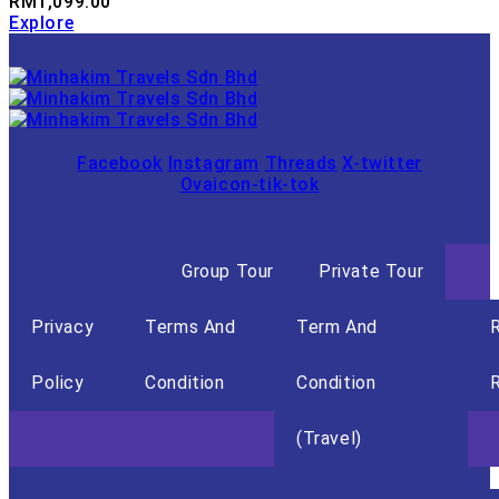
RM
1,099.00
Explore
Facebook
Instagram
Threads
X-twitter
Ovaicon-tik-tok
Group Tour
Private Tour
Privacy
Terms And
Term And
Policy
Condition
Condition
R
(Travel)