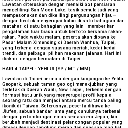
Lawatan diteruskan dengan menaiki bot persiaran
mengelilingi Sun Moon Lake, tasik semula jadi yang
mempesonakan dan dikelilingi pergunungan hijau—
dengan bentuk menyerupai bulan di satu bahagian dan
matahari di satu bahagian yang lain—memberikan
pengalaman luar biasa untuk berfoto bersama rakan-
rakan. Pada waktu malam, peserta akan dibawa ke
Pasar Malam Ximending di Daerah Wanhua, Taipei,
yang terkenal dengan suasana meriah, kedai-kedai
trendi, dan pelbagai pilihan makanan jalanan. Hari ini
diakhiri dengan bermalam di Taipei.
HARI 4
TAIPEI - YEHLUI (SP / MT / MM)
Lawatan di Taipei bermula dengan kunjungan ke Yehliu
Geopark, sebuah taman geologi menakjubkan yang
terletak di Daerah Wanli, New Taipei, terkenal dengan
formasi batu unik yang menyerupai profil kepala
seorang ratu dan menjadi antara mercu tanda paling
ikonik di Taiwan. Seterusnya, peserta dibawa ke
Jiufen, sebuah bandar lama yang dahulunya terkenal
dengan perlombongan emas semasa era Jepun, kini
berubah menjadi destinasi pelancongan popular yang
dihiasi dengan tanglung merah dan suasana magikal,