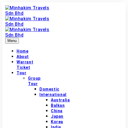
Menu
Home
About
Warrant
Ticket
Tour
Group
Tour
Domestic
International
Australia
Balkan
China
Japan
Korea
India