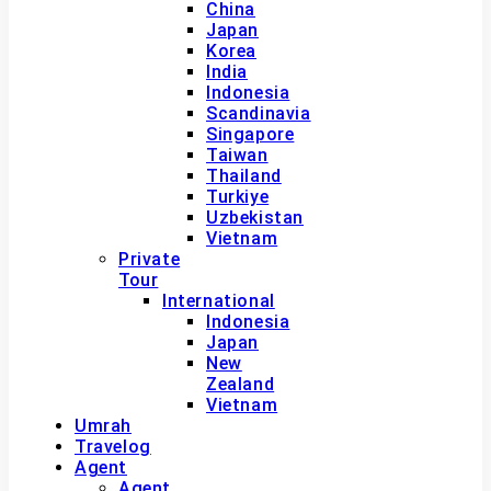
China
Japan
Korea
India
Indonesia
Scandinavia
Singapore
Taiwan
Thailand
Turkiye
Uzbekistan
Vietnam
Private
Tour
International
Indonesia
Japan
New
Zealand
Vietnam
Umrah
Travelog
Agent
Agent