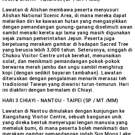
Lawatan di Alishan membawa peserta menyusuri
Alishan National Scenic Area, di mana mereka dapat
melarikan diri ke kawasan hutan yang mengasyikkan
dengan pemandangan gunung-ganang diselimuti awan
sambil menaiki kereta api lama yang masih digunakan
sejak zaman pemerintahan Jepun. Peserta juga
berpeluang merakam gambar di hadapan Sacred Tree
yang berusia lebih 3,000 tahun. Seterusnya, singgah di
Chukou Visitor Centre untuk berehat, menunaikan
solat, dan menikmati pemandangan pokok-pokok
berwarna merah jambu dan ungu sambil menghirup
kopi (dengan sedikit bayaran tambahan). Lawatan
diteruskan dengan pengalaman menarik merasai teh
tradisional Taiwan yang diwarisi turun-temurun. Hari
ini diakhiri dengan bermalam di Chiayi.
HARI 3
CHIAYI - NANTOU - TAIPEI (SP / MT /MM)
Lawatan di Nantou dimulakan dengan kunjungan ke
Xiangshang Visitor Centre, sebuah bangunan unik
yang direka bentuk menyerupai lengan manusia yang
memeluk bumi, di mana peserta boleh menikmati dan
merakam gambar pemandangan indah Sun Moon Lake.