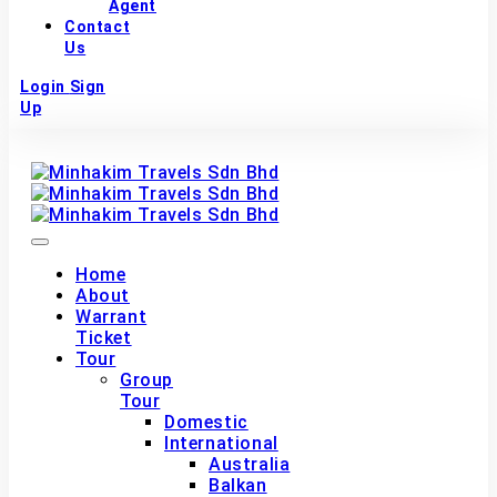
Agent
Contact
Us
Login
Sign
Up
Home
About
Warrant
Ticket
Tour
Group
Tour
Domestic
International
Australia
Balkan