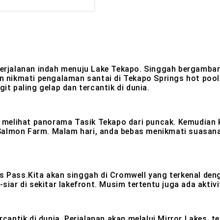
 perjalanan indah menuju Lake Tekapo. Singgah bergambar
nikmati pengalaman santai di Tekapo Springs hot pools
it paling gelap dan tercantik di dunia.
melihat panorama Tasik Tekapo dari puncak. Kemudian k
Salmon Farm. Malam hari, anda bebas menikmati suasana
indis Pass.Kita akan singgah di Cromwell yang terkenal d
siar di sekitar lakefront. Musim tertentu juga ada aktivi
ercantik di dunia. Perjalanan akan melalui Mirror Lakes,