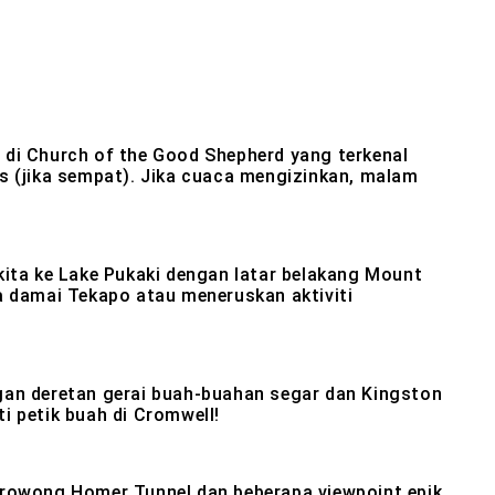
 di Church of the Good Shepherd yang terkenal
 (jika sempat). Jika cuaca mengizinkan, malam
ita ke Lake Pukaki dengan latar belakang Mount
 damai Tekapo atau meneruskan aktiviti
engan deretan gerai buah-buahan segar dan Kingston
ti petik buah di Cromwell!
 terowong Homer Tunnel dan beberapa viewpoint epik.