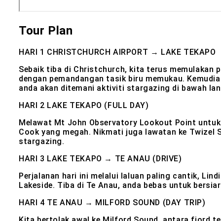
Tour Plan
HARI 1
CHRISTCHURCH AIRPORT → LAKE TEKAPO
Sebaik tiba di Christchurch, kita terus memulakan
dengan pemandangan tasik biru memukau. Kemudian 
anda akan ditemani aktiviti stargazing di bawah lang
HARI 2
LAKE TEKAPO (FULL DAY)
Melawat Mt John Observatory Lookout Point untuk 
Cook yang megah. Nikmati juga lawatan ke Twizel 
stargazing.
HARI 3
LAKE TEKAPO → TE ANAU (DRIVE)
Perjalanan hari ini melalui laluan paling cantik, L
Lakeside. Tiba di Te Anau, anda bebas untuk bersiar-
HARI 4
TE ANAU → MILFORD SOUND (DAY TRIP)
Kita bertolak awal ke Milford Sound, antara fjord t