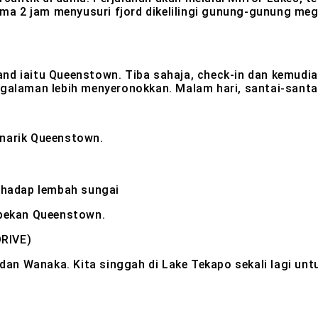
ama 2 jam menyusuri fjord dikelilingi gunung-gunung megah
Island iaitu Queenstown. Tiba sahaja, check-in dan kemu
ngalaman lebih menyeronokkan. Malam hari, santai-sant
enarik Queenstown.
nghadap lembah sungai
 pekan Queenstown.
RIVE)
s dan Wanaka. Kita singgah di Lake Tekapo sekali lagi un