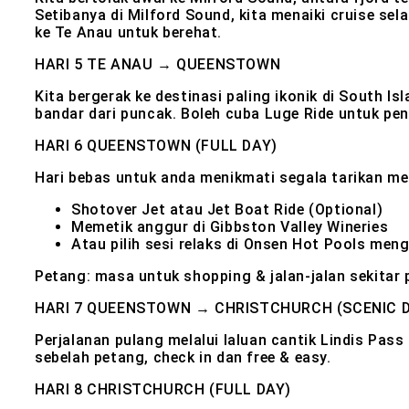
Setibanya di Milford Sound, kita menaiki cruise sel
ke Te Anau untuk berehat.
HARI 5
TE ANAU → QUEENSTOWN
Kita bergerak ke destinasi paling ikonik di South 
bandar dari puncak. Boleh cuba Luge Ride untuk pe
HARI 6
QUEENSTOWN (FULL DAY)
Hari bebas untuk anda menikmati segala tarikan m
Shotover Jet atau Jet Boat Ride (Optional)
Memetik anggur di Gibbston Valley Wineries
Atau pilih sesi relaks di Onsen Hot Pools me
Petang: masa untuk shopping & jalan-jalan sekitar
HARI 7
QUEENSTOWN → CHRISTCHURCH (SCENIC D
Perjalanan pulang melalui laluan cantik Lindis Pas
sebelah petang, check in dan free & easy.
HARI 8
CHRISTCHURCH (FULL DAY)