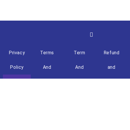
Privacy
Terms
Term
Refund
Policy
And
And
and
Condition
Condition
Returns
(Travel)
Policy
+603 - 8861 8722