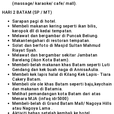
(massage/ karaoke/ cafe/ mall).
HARI 2
BATAM (SP / MT)
Sarapan pagi di hotel.
Membeli makanan kering seperti ikan bilis,
keropok dll di kedai tempatan.
Melawat dan bergambar di Puncak Beliung.
Makantengahari di restoran tempatan.
Solat dan berfoto di Masjid Sultan Mahmud
Riayat Syah.
Melawat dan bergambar sekitar Jambatan
Barelang (ikon Kota Batam).
Membeli-belah makanan khas Batam seperti Luti
Gendang dan kek buah naga di AnnisaAulia.
Membeli kek lapis halal di Kilang Kek Lapis- Tiara
Cakery Batam.
Membeli ole ole khas Batam seperti baju,keychain
dan makanan di Batamia.
Melihat pemandangan kota Batam dari atas
Menara MJA (infaq idr5000)
Membeli-belah di Grand Batam Mall/ Nagoya Hills
atau Nagoya Lama .
Aktiviti bebas setelah kembali ke hotel