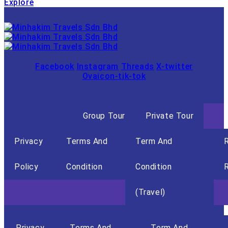
Explore
Facebook
Instagram
Threads
X-twitter
Ovaicon-tik-tok
Group Tour
Private Tour
Privacy
Terms And
Term And
Policy
Condition
Condition
R
(Travel)
Privacy
Terms And
Term And