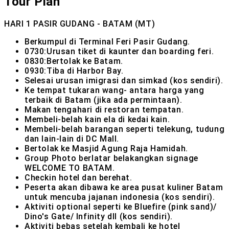
Tour Plan
HARI 1
PASIR GUDANG - BATAM (MT)
Berkumpul di Terminal Feri Pasir Gudang.
0730:Urusan tiket di kaunter dan boarding feri.
0830:Bertolak ke Batam.
0930:Tiba di Harbor Bay.
Selesai urusan imigrasi dan simkad (kos sendiri).
Ke tempat tukaran wang- antara harga yang
terbaik di Batam (jika ada permintaan).
Makan tengahari di restoran tempatan.
Membeli-belah kain ela di kedai kain.
Membeli-belah barangan seperti telekung, tudung
dan lain-lain di DC Mall.
Bertolak ke Masjid Agung Raja Hamidah.
Group Photo berlatar belakangkan signage
WELCOME TO BATAM.
Checkin hotel dan berehat.
Peserta akan dibawa ke area pusat kuliner Batam
untuk mencuba jajanan indonesia (kos sendiri).
Aktiviti optional seperti ke Bluefire (pink sand)/
Dino's Gate/ Infinity dll (kos sendiri).
Aktiviti bebas setelah kembali ke hotel