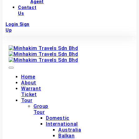
Agent
Contact
Us
Login
Sign
Up
Home
About
Warrant
Ticket
Tour
Group
Tour
Domestic
International
Australia
Balkan