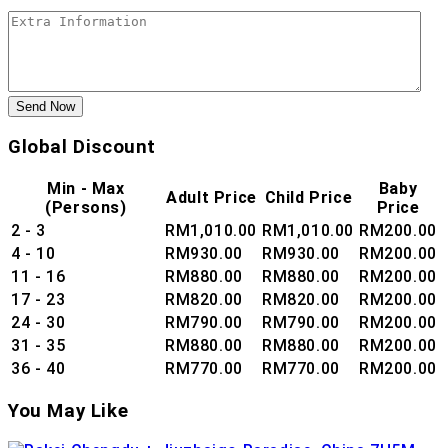
Send Now
Global Discount
Min - Max
Baby
Adult Price
Child Price
(Persons)
Price
2 - 3
RM
1,010.00
RM
1,010.00
RM
200.00
4 - 10
RM
930.00
RM
930.00
RM
200.00
11 - 16
RM
880.00
RM
880.00
RM
200.00
17 - 23
RM
820.00
RM
820.00
RM
200.00
24 - 30
RM
790.00
RM
790.00
RM
200.00
31 - 35
RM
880.00
RM
880.00
RM
200.00
36 - 40
RM
770.00
RM
770.00
RM
200.00
You May Like