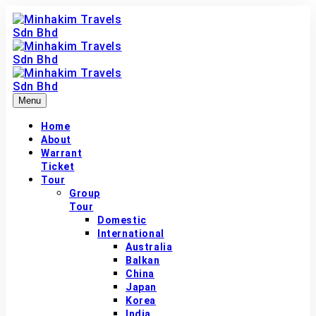
Menu
Home
About
Warrant
Ticket
Tour
Group
Tour
Domestic
International
Australia
Balkan
China
Japan
Korea
India