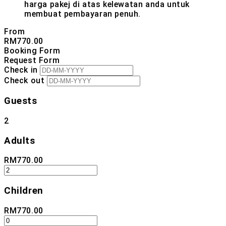
harga pakej di atas kelewatan anda untuk
membuat pembayaran penuh.
From
RM
770.00
Booking Form
Request Form
Check in
Check out
Guests
2
Adults
RM
770.00
Children
RM
770.00