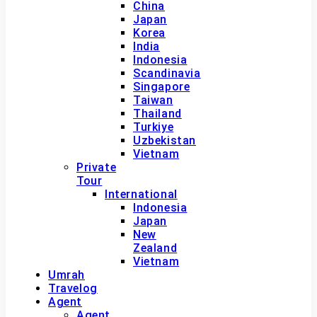
China
Japan
Korea
India
Indonesia
Scandinavia
Singapore
Taiwan
Thailand
Turkiye
Uzbekistan
Vietnam
Private
Tour
International
Indonesia
Japan
New
Zealand
Vietnam
Umrah
Travelog
Agent
Agent