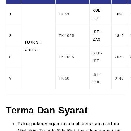
KUL -
1
TK 63
1050
IST
IST -
2
TK 1055
1815
ZAG
TURKISH
AIRLINE
SKP -
8
TK 1006
2020
IST
IST -
9
TK 60
0140
KUL
Terma Dan Syarat
Pakej pelancongan ini adalah kerjasama antara
Minhakim Travels Sdn Bhd dan rakan agensi lain