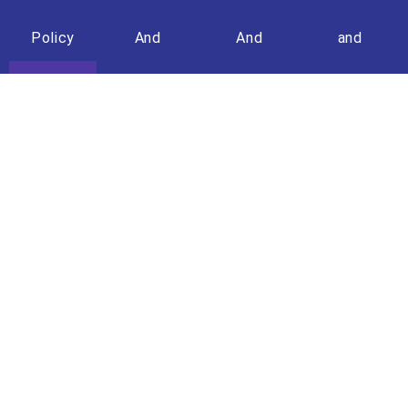
Policy
And
And
and
Condition
Condition
Returns
(Travel)
Policy
+603 - 8861 8722
+6013 - 609 7150
info@minhakimtravels.com
Ayer@8, LOT D-G-5,
Jalan P8G, 8C1, Presint 8,
62250 Putrajaya, Malaysia