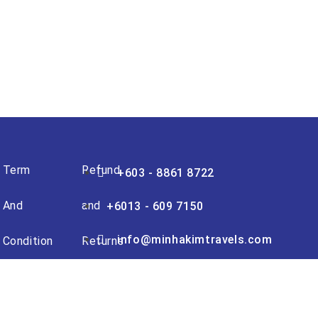
Term
Refund
+603 - 8861 8722
And
and
+6013 - 609 7150
info@minhakimtravels.com
Condition
Returns
Ayer@8, LOT D-G-5,
(Travel)
Policy
Jalan P8G, 8C1, Presint 8,
62250 Putrajaya, Malaysia