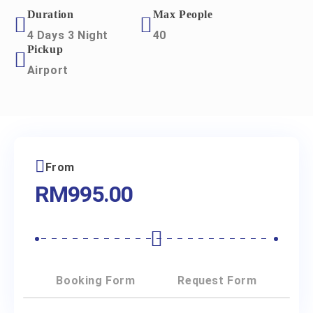
Duration
Max People
4 Days 3 Night
40
Pickup
Airport
From
RM
995.00
Booking Form
Request Form