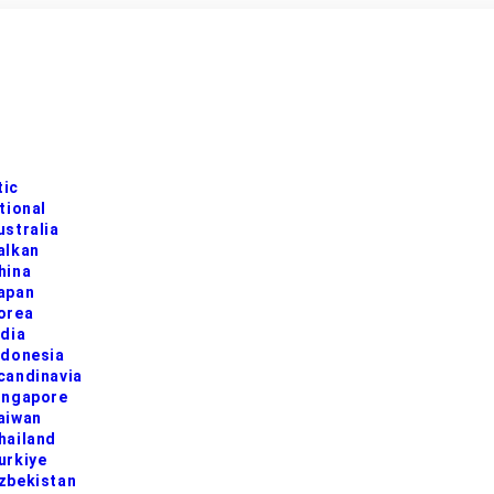
ic
tional
ustralia
alkan
hina
apan
orea
ndia
ndonesia
candinavia
ingapore
aiwan
hailand
urkiye
zbekistan