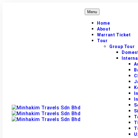
Menu
Home
About
Warrant Ticket
Tour
Group Tour
Domest
Interna
A
B
C
J
K
I
I
S
S
T
T
T
U