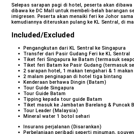
Selepas sarapan pagi di hotel, peserta akan diba
dibawa ke DC Mall untuk membeli-belah barangan sep
imigresen. Peserta akan menaiki feri ke Johor sama 
kemudiannya diteruskan pulang ke KL Sentral, di m
Included/Excluded
Pengangkutan dari KL Sentral ke Singapura
Transfer dari Pasir Gudang Feri ke KL Sentral
Tiket feri Singapura ke Batam (termasuk seapo
Tiket feri Batam ke Pasir Gudang (termasuk se
2 sarapan hotel, 1 makan tengahari & 1 maka
2 malam penginapan di hotel tiga bintang
Kenderaan berhawa Dingin (Batam)
Tour Guide Singapura
Tour Guide Batam
Tipping kepada tour guide Batam
Tiket masuk ke Jambatan Barelang & Puncak B
Tour Leader (Malaysia)
Mineral water 1 botol sehari
Insurans perjalanan (Disarankan)
Perbelanjaan peribadi seperti minuman, souveni