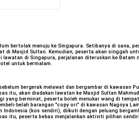
elum bertolak menuju ke Singapura. Setibanya di sana, 
at di Masjid Sultan. Kemudian, peserta akan singgah untu
i lawatan di Singapura, perjalanan diteruskan ke Batam m
otel untuk bermalam.
l sebelum bergerak melawat dan bergambar di kawasan Pu
pas itu, akan diadakan lawatan ke Masjid Sultan Mahmud 
gi yang berminat, peserta boleh menukar wang di tempa
 membeli-belah barangan "copy ori" di kawasan Nagoya La
Indonesia (kos sendiri), diikuti dengan peluang bergamba
as itu, peserta bebas menjalankan aktiviti pilihan sendiri