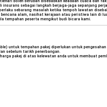
tienari boleh berubah disebabkan keadaan cuaca dan fakt
 insurans sebagai langkah berjaga-jaga sepanjang perja
berlaku sebarang masalah ketika tempoh lawatan disebab
 bencana alam, nasihat kerajaan atau peristiwa lain di 
la tempahan peserta mengikut budi bicara kami.
le) untuk tempahan pakej diperlukan untuk pengesahan
lan sebelum tarikh penerbangan.
 harga pakej di atas kelewatan anda untuk membuat pem