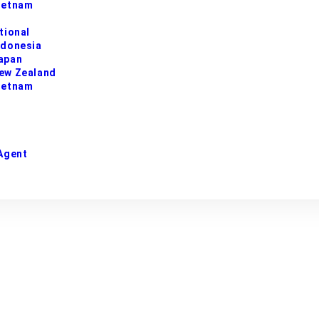
ietnam
tional
ndonesia
apan
ew Zealand
ietnam
Agent