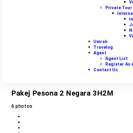
V
Private Tour
Interna
I
J
N
V
Umrah
Travelog
Agent
Agent List
Register As 
Contact Us
Pakej Pesona 2 Negara 3H2M
6 photos