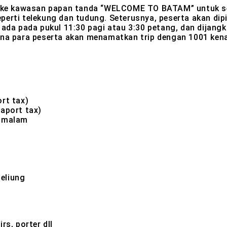
wa ke kawasan papan tanda “WELCOME TO BATAM” untuk se
erti telekung dan tudung. Seterusnya, peserta akan dip
ada pada pukul 11:30 pagi atau 3:30 petang, dan dijangk
ana para peserta akan menamatkan trip dengan 1001 ken
rt tax)
aport tax)
n malam
eliung
rs, porter dll