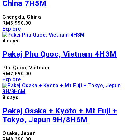
China 7H5M
Chengdu, China
RM
3,990.00
Explore
4 days
Pakej Phu Quoc, Vietnam 4H3M
Phu Quoc, Vietnam
RM
2,890.00
Explore
8 days
Pakej Osaka + Kyoto + Mt Fuji +
Tokyo, Jepun 9H/8H6M
Osaka, Japan
RM
8,390.00