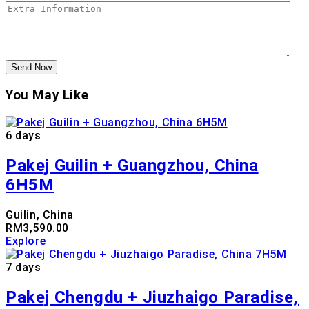
Send Now
You May Like
6 days
Pakej Guilin + Guangzhou, China
6H5M
Guilin, China
RM
3,590.00
Explore
7 days
Pakej Chengdu + Jiuzhaigo Paradise,