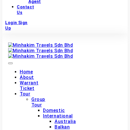
Agent
Contact
Us
Login
Sign
Up
Home
About
Warrant
Ticket
Tour
Group
Tour
Domestic
International
Australia
Balkan