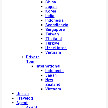
China
Japan
Korea
India
Indonesia
Scandinavia
Singapore
Taiwan
Thailand
Turkiye
Uzbekistan
Vietnam
Private
Tour
International
Indonesia
Japan
New
Zealand
Vietnam
Umrah
Travelog
Agent
Agent