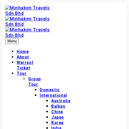
Menu
Home
About
Warrant
Ticket
Tour
Group
Tour
Domestic
International
Australia
Balkan
China
Japan
Korea
India