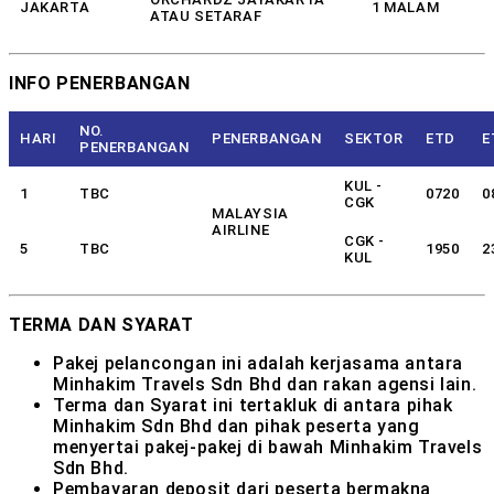
JAKARTA
1 MALAM
ATAU SETARAF
INFO PENERBANGAN
NO.
HARI
PENERBANGAN
SEKTOR
ETD
E
PENERBANGAN
KUL -
1
TBC
0720
0
CGK
MALAYSIA
AIRLINE
CGK -
5
TBC
1950
2
KUL
TERMA DAN SYARAT
Pakej pelancongan ini adalah kerjasama antara
Minhakim Travels Sdn Bhd dan rakan agensi lain.
Terma dan Syarat ini tertakluk di antara pihak
Minhakim Sdn Bhd dan pihak peserta yang
menyertai pakej-pakej di bawah Minhakim Travels
Sdn Bhd.
Pembayaran deposit dari peserta bermakna