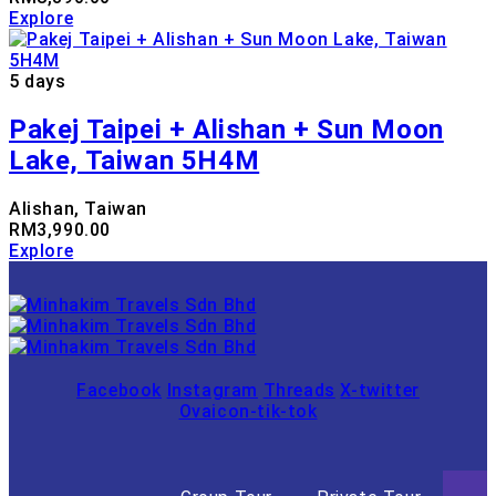
Explore
5 days
Pakej Taipei + Alishan + Sun Moon
Lake, Taiwan 5H4M
Alishan, Taiwan
RM
3,990.00
Explore
Facebook
Instagram
Threads
X-twitter
Ovaicon-tik-tok