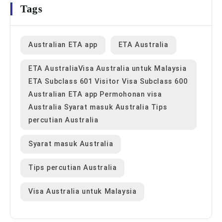
Tags
Australian ETA app
ETA Australia
ETA AustraliaVisa Australia untuk Malaysia
ETA Subclass 601 Visitor Visa Subclass 600
Australian ETA app Permohonan visa
Australia Syarat masuk Australia Tips
percutian Australia
Syarat masuk Australia
Tips percutian Australia
Visa Australia untuk Malaysia